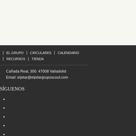
EL GRUPO
CIRCULARES
CALENDARIO
RECURSOS
TIENDA
Cañada Real, 300. 47008 Valladolid
Email:
elpilar@elpilargruposcout.com
SÍGUENOS