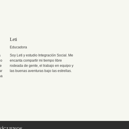
Leti
Educadora
a
Soy Leti y estudio Integración Social. Me
po
encanta compartir mi tiempo libre
me
rodeada de gente, el trabajo en equipo y
ar
las buenas aventuras bajo las estrellas.
na
SÍGUENOS