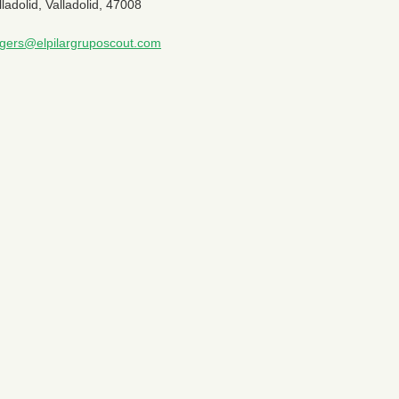
lladolid,
Valladolid,
47008
ngers@elpilargruposcout.com