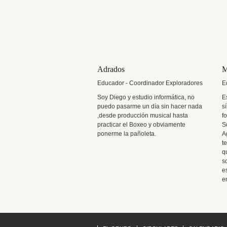
Adrados
M
Educador - Coordinador Exploradores
E
Soy Diego y estudio informática,
no
E
puedo pasarme un día sin hacer nada
s
,desde producción musical hasta
f
practicar el Boxeo y obviamente
S
ponerme la pañoleta.
A
t
q
s
e
e