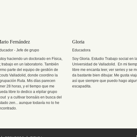
ario Fernández
Gloria
ducador - Jefe de grupo
Educadora
stoy haciendo un doctorado en Física,
Soy Gloria. Estudio Trabajo social en l
í; trabajo en un laboratorio. También
Universidad de Valladolid. En mi tiem
ormo parte del equipo de gestión de
libre me encanta leer, ver series y se 
couts Valladolid, donde coordino la
da bastante bien dibujar. Me gusta viaj
grupación Ruta. Mis días parecen
así que siempre que puedo hago algu
ener 28 horas, y el tiempo que me
escapadita.
ueda libre lo dedico a elpilar grupo
cout y a cultivar bonsáis en busca del
stado zen... aunque todavía no lo he
ncontrado.